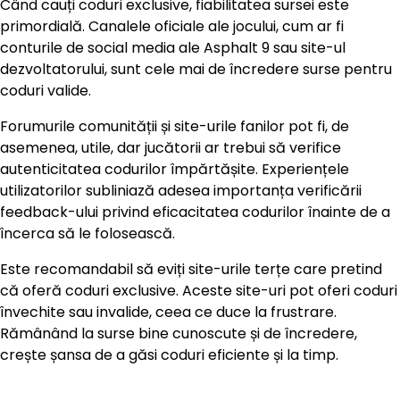
Când cauți coduri exclusive, fiabilitatea sursei este
primordială. Canalele oficiale ale jocului, cum ar fi
conturile de social media ale Asphalt 9 sau site-ul
dezvoltatorului, sunt cele mai de încredere surse pentru
coduri valide.
Forumurile comunității și site-urile fanilor pot fi, de
asemenea, utile, dar jucătorii ar trebui să verifice
autenticitatea codurilor împărtășite. Experiențele
utilizatorilor subliniază adesea importanța verificării
feedback-ului privind eficacitatea codurilor înainte de a
încerca să le folosească.
Este recomandabil să eviți site-urile terțe care pretind
că oferă coduri exclusive. Aceste site-uri pot oferi coduri
învechite sau invalide, ceea ce duce la frustrare.
Rămânând la surse bine cunoscute și de încredere,
crește șansa de a găsi coduri eficiente și la timp.