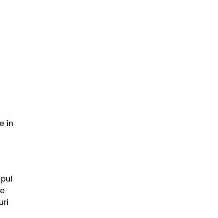
e în
opul
de
uri