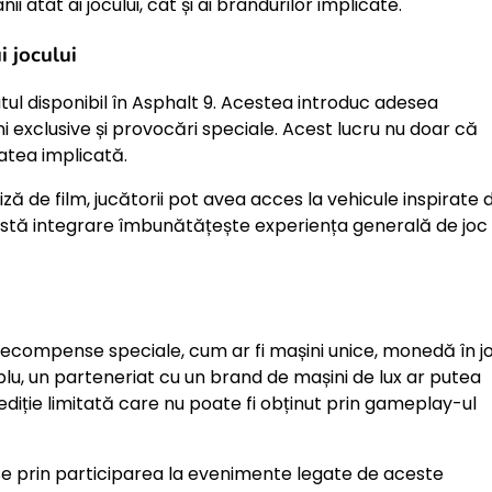
 atât ai jocului, cât și ai brandurilor implicate.
i jocului
tul disponibil în Asphalt 9. Acestea introduc adesea
 exclusive și provocări speciale. Acest lucru nu doar că
atea implicată.
ză de film, jucătorii pot avea acces la vehicule inspirate 
eastă integrare îmbunătățește experiența generală de joc 
ecompense speciale, cum ar fi mașini unice, monedă în j
lu, un parteneriat cu un brand de mașini de lux ar putea
ediție limitată care nu poate fi obținut prin gameplay-ul
e prin participarea la evenimente legate de aceste