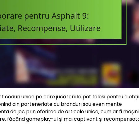
 coduri unice pe care jucătorii le pot folosi pentru a obț
enind din parteneriate cu branduri sau evenimente
a de joc prin oferirea de articole unice, cum ar fi mașini
zare, făcând gameplay-ul și mai captivant și recompensato