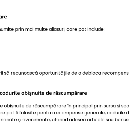
are
mite prin mai multe aliasuri, care pot include:
rii să recunoască oportunitățile de a debloca recompens
i codurile obișnuite de răscumpărare
 obișnuite de răscumpărare în principal prin sursa și sc
are pot fi folosite pentru recompense generale, codurile 
neriate și evenimente, oferind adesea articole sau bonus