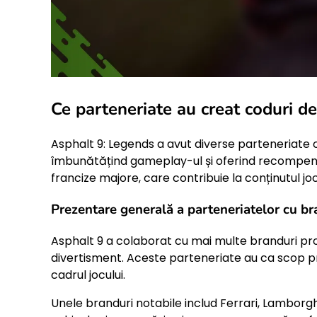
Ce parteneriate au creat coduri d
Asphalt 9: Legends a avut diverse parteneriate 
îmbunătățind gameplay-ul și oferind recompense
francize majore, care contribuie la conținutul jocu
Prezentare generală a parteneriatelor cu b
Asphalt 9 a colaborat cu mai multe branduri pro
divertisment. Aceste parteneriate au ca scop 
cadrul jocului.
Unele branduri notabile includ Ferrari, Lamborgh