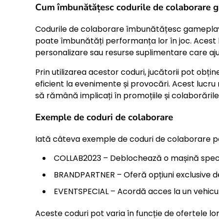
Cum îmbunătățesc codurile de colaborare 
Codurile de colaborare îmbunătățesc gameplay-ul
poate îmbunătăți performanța lor în joc. Acest l
personalizare sau resurse suplimentare care aju
Prin utilizarea acestor coduri, jucătorii pot obț
eficient la evenimente și provocări. Acest lucru 
să rămână implicați în promoțiile și colaborările 
Exemple de coduri de colaborare
Iată câteva exemple de coduri de colaborare pe c
COLLAB2023 – Deblochează o mașină specia
BRANDPARTNER – Oferă opțiuni exclusive de
EVENTSPECIAL – Acordă acces la un vehicul 
Aceste coduri pot varia în funcție de ofertele lor