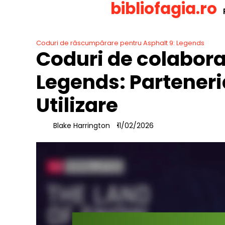
bibliofagia.ro
Skip
to
content
Coduri de răscumpărare pentru Asphalt 9: Legends
Coduri de colabora
Legends: Partener
Utilizare
Blake Harrington
11/02/2026