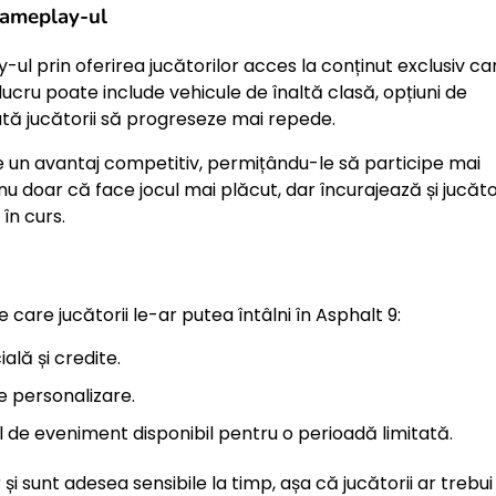
gameplay-ul
 prin oferirea jucătorilor acces la conținut exclusiv ca
ucru poate include vehicule de înaltă clasă, opțiuni de
tă jucătorii să progreseze mai repede.
ine un avantaj competitiv, permițându-le să participe mai
nu doar că face jocul mai plăcut, dar încurajează și jucător
în curs.
are jucătorii le-ar putea întâlni în Asphalt 9:
lă și credite.
 personalizare.
de eveniment disponibil pentru o perioadă limitată.
 și sunt adesea sensibile la timp, așa că jucătorii ar trebui