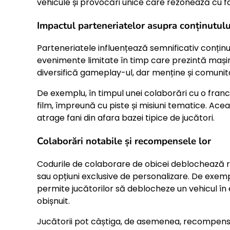
vehicule și provocări unice care rezonează cu fanii
Impactul parteneriatelor asupra conținutulu
Parteneriatele influențează semnificativ conținu
evenimente limitate în timp care prezintă mașini
diversifică gameplay-ul, dar menține și comunit
De exemplu, în timpul unei colaborări cu o franci
film, împreună cu piste și misiuni tematice. Ac
atrage fani din afara bazei tipice de jucători.
Colaborări notabile și recompensele lor
Codurile de colaborare de obicei deblochează r
sau opțiuni exclusive de personalizare. De exemp
permite jucătorilor să deblocheze un vehicul în 
obișnuit.
Jucătorii pot câștiga, de asemenea, recompens