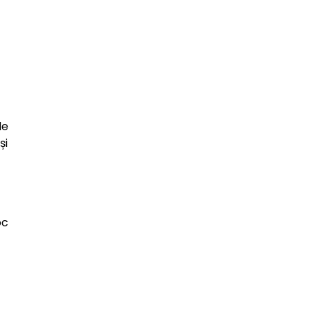
de
și
oc